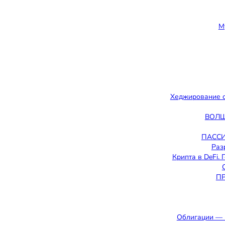
М
Хеджирование о
ВОЛШ
ПАССИ
Раз
Крипта в DeFi.
П
Облигации — 