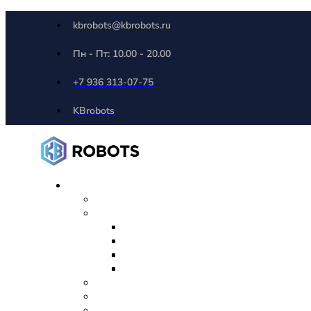
kbrobots@kbrobots.ru
Пн - Пт: 10.00 - 20.00
+7 936 313-07-75
KBrobots