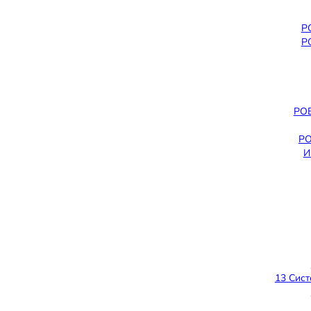
Р
Р
РО
РО
И
13 Сист