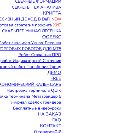
СВЕЧНЫЕ ФОРМАЦИИ
СЕКРЕТЫ ТЕХ АНАЛИЗА
КРИПТА
ССИВНЫЙ ДОХОД В DeFi
NEW
 Готовая стратегия профита
ХИТ
СКАЛЬПЕР УМНАЯ ЛЕСЕНКА
ФОРЕКС
Робот скальпер Умная Лесенка
ТОРГОВЫХ РОБОТОВ ДЛЯ МТ5
Робот Стохастик ПРО
робот Индикаторный Сеточник
рговый робот Параболик Тренд
ДЕМО
FREE
КОНОМИЧЕСКИЙ КАЛЕНДАРЬ
Настройка терминала QUIK
ойка терминала Метатрейдер 5
Журнал сделок трейдера
Бесплатные видеоуроки
НА ЗАКАЗ
FAQ
КОНТАКТ
0 товаров
0 ₽