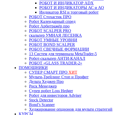
РОБОТ И ИНДИКАТОР ADX
РОБОТ И ИНДИКАТОРЫ АС и АО
Индикатор RSI и торговый робот
РОБОТ Стохастик ПРО
Робот Календарный спред
Робот Арбитражёр про
РОБОТ SCALPER PRO
скальпер УМНАЯ ЛЕСЕНКА
РОБОТ УМНЫЕ УРОВНИ
РОБОТ BOND SCALPER
РОБОТ СВЕЧНЫЕ ФОРМАЦИИ
13 Систем для терминала MetaTrader-5
Робот-скальпер АНТИ-КАНАЛ
РОБОТ «GLASS TRADER-2»
ПОМОЩНИКИ
СУПЕР СМАРТ ПРО
ХИТ
Мульти-Трейлинг Стоп и Профит
Дельта Хеджер Про
Риск Менеджер
Супер робот Loss Hedger
Робот для инвесторов Adviser
Stock Detector
Bond’s Scanner
Хеджирование опционов для мульти стратегий
КУРСЫ