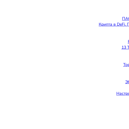
ПА
Крипта в DeFi.
13 
То
Э
Настр