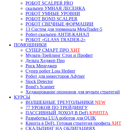
РОБОТ SCALPER PRO
скальпер УМНАЯ ЛЕСЕНКА
РОБОТ УМНЫЕ УРОВНИ
РОБОТ BOND SCALPER
РОБОТ СВЕЧНЫЕ ФОРМАЦИИ
13 Систем для терминала MetaTrader-5
Робот-скальпер АНТИ-КАНАЛ
РОБОТ «GLASS TRADER-2»
ПОМОЩНИКИ
СУПЕР СМАРТ ПРО
ХИТ
Мульти-Трейлинг Стоп и Профит
Дельта Хеджер Про
Риск Менеджер
Супер робот Loss Hedger
Робот для инвесторов Adviser
Stock Detector
Bond’s Scanner
Хеджирование опционов для мульти стратегий
КУРСЫ
ВОЛШЕБНЫЕ ТРЕУГОЛЬНИКИ
NEW
77 УРОКОВ ПО ТРЕЙДИНГУ
ПАССИВНЫЙ ДОХОД В DeFi
КРИПТА
Разработка LUA роботов для QUIK
Крипта в DeFi. Готовая стратегия профита
ХИТ
СКАЛЬПИНГ НА ОБЛИГАЦИЯХ