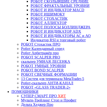
РОБОТ СКОЛЬЗЯЩИЕ СРЕДНИЕ
РОБОТ ФРАКТАЛЬНЫЕ УРОВНИ
РОБОТ И ИНДИКАТОР MACD
РОБОТ ИШИМОКУ
РОБОТ СТОХАСТИК
РОБОТ АЛЛИГАТОР
РОБОТ ПОЛОСЫ БОЛЛИНДЖЕРА
РОБОТ И ИНДИКАТОР ADX
РОБОТ И ИНДИКАТОРЫ АС и АО
Индикатор RSI и торговый робот
РОБОТ Стохастик ПРО
Робот Календарный спред
Робот Арбитражёр про
РОБОТ SCALPER PRO
скальпер УМНАЯ ЛЕСЕНКА
РОБОТ УМНЫЕ УРОВНИ
РОБОТ BOND SCALPER
РОБОТ СВЕЧНЫЕ ФОРМАЦИИ
13 Систем для терминала MetaTrader-5
Робот-скальпер АНТИ-КАНАЛ
РОБОТ «GLASS TRADER-2»
ПОМОЩНИКИ
СУПЕР СМАРТ ПРО
ХИТ
Мульти-Трейлинг Стоп и Профит
Дельта Хеджер Про