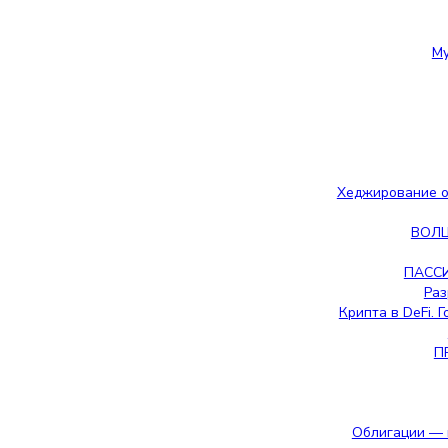
Му
Хеджирование о
ВОЛ
ПАССИ
Раз
Крипта в DeFi. 
П
Облигации — 