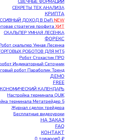
СВЕЧНЫЕ ФОРМАЦИИ
СЕКРЕТЫ ТЕХ АНАЛИЗА
КРИПТА
ССИВНЫЙ ДОХОД В DeFi
NEW
Готовая стратегия профита
ХИТ
СКАЛЬПЕР УМНАЯ ЛЕСЕНКА
ФОРЕКС
Робот скальпер Умная Лесенка
ТОРГОВЫХ РОБОТОВ ДЛЯ МТ5
Робот Стохастик ПРО
робот Индикаторный Сеточник
говый робот Параболик Тренд
ДЕМО
FREE
ЭКОНОМИЧЕСКИЙ КАЛЕНДАРЬ
Настройка терминала QUIK
йка терминала Метатрейдер 5
Журнал сделок трейдера
Бесплатные видеоуроки
НА ЗАКАЗ
FAQ
КОНТАКТ
0 товаров
0 ₽