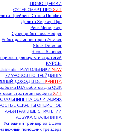
ПОМОЩНИКИ
СУПЕР СМАРТ ПРО
ХИТ
льти-Трейлинг Стоп и Профит
Дельта Хеджер Про
Риск Менеджер
Супер робот Loss Hedger
Робот для инвесторов Adviser
Stock Detector
Bond’s Scanner
пционов для мульти стратегий
КУРСЫ
ШЕБНЫЕ ТРЕУГОЛЬНИКИ
NEW
77 УРОКОВ ПО ТРЕЙДИНГУ
ВНЫЙ ДОХОД В DeFi
КРИПТА
работка LUA роботов для QUIK
Готовая стратегия профита
ХИТ
СКАЛЬПИНГ НА ОБЛИГАЦИЯХ
РОСТЫЕ СЕКРЕТЫ ОПЦИОНОВ
АРБИТРАЖНЫЕ СТРАТЕГИИ
АЗБУКА СКАЛЬПИНГА
Успешный трейдер за 1 день
надежный помощник трейдера