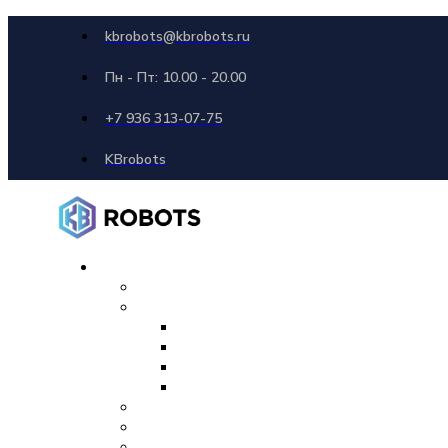
kbrobots@kbrobots.ru
Пн - Пт: 10.00 - 20.00
+7 936 313-07-75
KBrobots