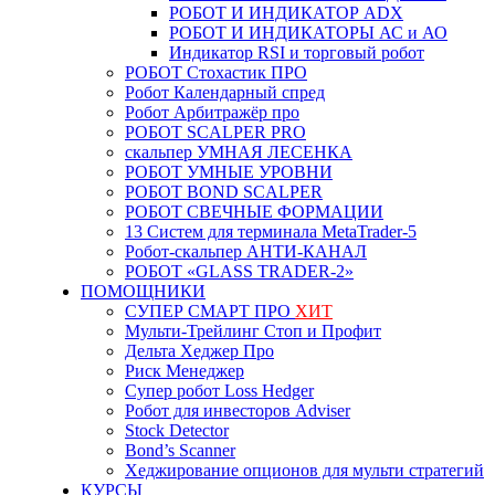
РОБОТ И ИНДИКАТОР ADX
РОБОТ И ИНДИКАТОРЫ АС и АО
Индикатор RSI и торговый робот
РОБОТ Стохастик ПРО
Робот Календарный спред
Робот Арбитражёр про
РОБОТ SCALPER PRO
скальпер УМНАЯ ЛЕСЕНКА
РОБОТ УМНЫЕ УРОВНИ
РОБОТ BOND SCALPER
РОБОТ СВЕЧНЫЕ ФОРМАЦИИ
13 Систем для терминала MetaTrader-5
Робот-скальпер АНТИ-КАНАЛ
РОБОТ «GLASS TRADER-2»
ПОМОЩНИКИ
СУПЕР СМАРТ ПРО
ХИТ
Мульти-Трейлинг Стоп и Профит
Дельта Хеджер Про
Риск Менеджер
Супер робот Loss Hedger
Робот для инвесторов Adviser
Stock Detector
Bond’s Scanner
Хеджирование опционов для мульти стратегий
КУРСЫ