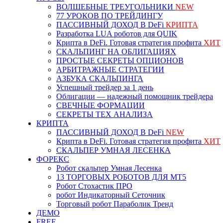
ВОЛШЕБНЫЕ ТРЕУГОЛЬНИКИ
NEW
77 УРОКОВ ПО ТРЕЙДИНГУ
ПАССИВНЫЙ ДОХОД В DeFi
КРИПТА
Разработка LUA роботов для QUIK
Крипта в DeFi. Готовая стратегия профита
ХИТ
СКАЛЬПИНГ НА ОБЛИГАЦИЯХ
ПРОСТЫЕ СЕКРЕТЫ ОПЦИОНОВ
АРБИТРАЖНЫЕ СТРАТЕГИИ
АЗБУКА СКАЛЬПИНГА
Успешный трейдер за 1 день
Облигации — надежный помощник трейдера
СВЕЧНЫЕ ФОРМАЦИИ
СЕКРЕТЫ ТЕХ АНАЛИЗА
КРИПТА
ПАССИВНЫЙ ДОХОД В DeFi
NEW
Крипта в DeFi. Готовая стратегия профита
ХИТ
СКАЛЬПЕР УМНАЯ ЛЕСЕНКА
ФОРЕКС
Робот скальпер Умная Лесенка
13 ТОРГОВЫХ РОБОТОВ ДЛЯ МТ5
Робот Стохастик ПРО
робот Индикаторный Сеточник
Торговый робот Параболик Тренд
ДЕМО
FREE