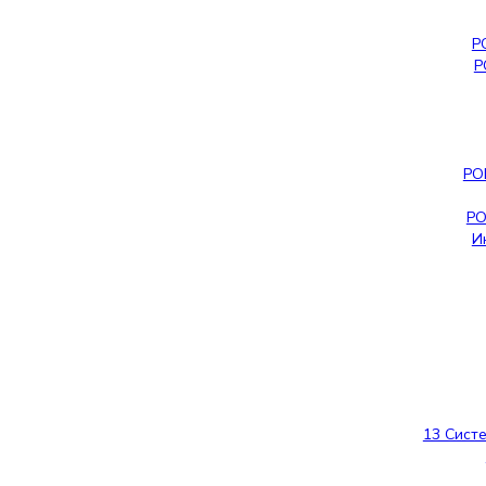
Р
Р
РО
РО
И
13 Сист