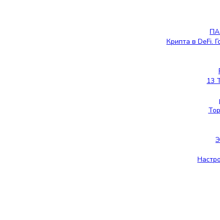
ПА
Крипта в DeFi. 
13 
Тор
Настро