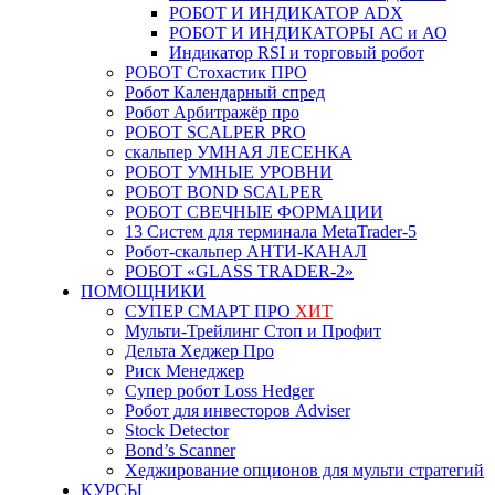
РОБОТ И ИНДИКАТОР ADX
РОБОТ И ИНДИКАТОРЫ АС и АО
Индикатор RSI и торговый робот
РОБОТ Стохастик ПРО
Робот Календарный спред
Робот Арбитражёр про
РОБОТ SCALPER PRO
скальпер УМНАЯ ЛЕСЕНКА
РОБОТ УМНЫЕ УРОВНИ
РОБОТ BOND SCALPER
РОБОТ СВЕЧНЫЕ ФОРМАЦИИ
13 Систем для терминала MetaTrader-5
Робот-скальпер АНТИ-КАНАЛ
РОБОТ «GLASS TRADER-2»
ПОМОЩНИКИ
СУПЕР СМАРТ ПРО
ХИТ
Мульти-Трейлинг Стоп и Профит
Дельта Хеджер Про
Риск Менеджер
Супер робот Loss Hedger
Робот для инвесторов Adviser
Stock Detector
Bond’s Scanner
Хеджирование опционов для мульти стратегий
КУРСЫ