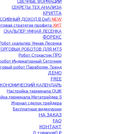
СВЕЧНЫЕ ФОРМАЦИИ
СЕКРЕТЫ ТЕХ АНАЛИЗА
КРИПТА
ССИВНЫЙ ДОХОД В DeFi
NEW
Готовая стратегия профита
ХИТ
СКАЛЬПЕР УМНАЯ ЛЕСЕНКА
ФОРЕКС
Робот скальпер Умная Лесенка
ТОРГОВЫХ РОБОТОВ ДЛЯ МТ5
Робот Стохастик ПРО
робот Индикаторный Сеточник
говый робот Параболик Тренд
ДЕМО
FREE
ЭКОНОМИЧЕСКИЙ КАЛЕНДАРЬ
Настройка терминала QUIK
йка терминала Метатрейдер 5
Журнал сделок трейдера
Бесплатные видеоуроки
НА ЗАКАЗ
FAQ
КОНТАКТ
0 товаров
0 ₽