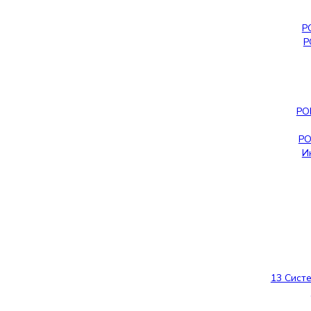
Р
Р
РО
РО
И
13 Сист