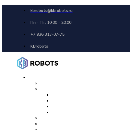
kbrobots@kbrobots.ru
Пн - Пт: 10.00 - 20.00
+7 936 313-07-75
KBrobots