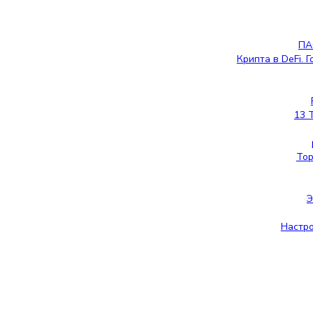
ПА
Крипта в DeFi. 
13 
Тор
Настро