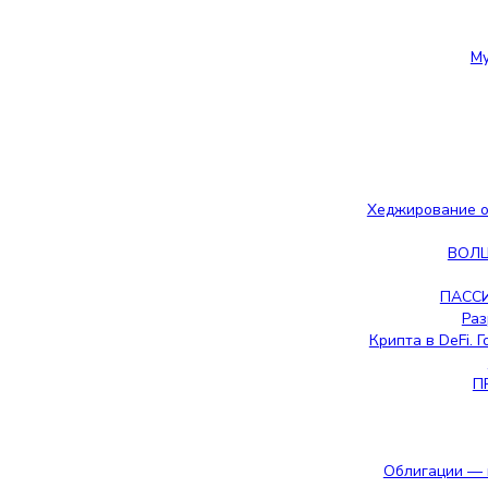
Му
Хеджирование о
ВОЛ
ПАССИ
Раз
Крипта в DeFi. 
П
Облигации — 