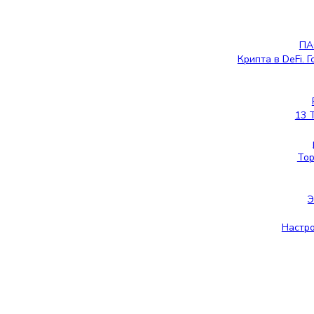
ПА
Крипта в DeFi. 
13 
Тор
Настро