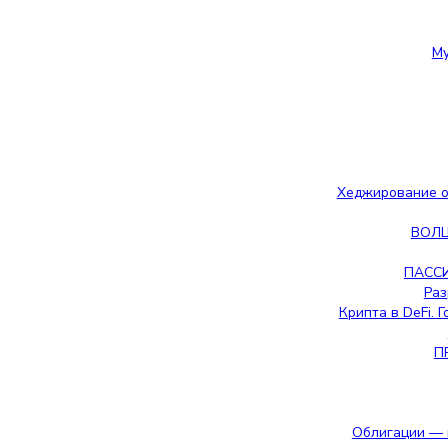
Му
Хеджирование о
ВОЛ
ПАССИ
Раз
Крипта в DeFi. 
П
Облигации — 