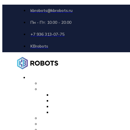
kbrobots@kbrobots.ru
Пн - Пт: 10.00 - 20.00
+7 936 313-07-75
KBrobots