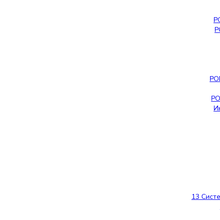
Р
Р
РО
РО
И
13 Сист