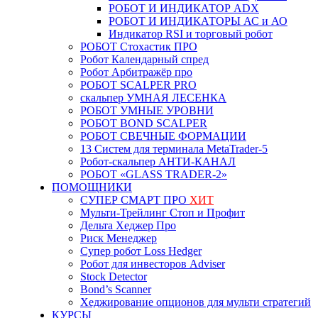
РОБОТ И ИНДИКАТОР ADX
РОБОТ И ИНДИКАТОРЫ АС и АО
Индикатор RSI и торговый робот
РОБОТ Стохастик ПРО
Робот Календарный спред
Робот Арбитражёр про
РОБОТ SCALPER PRO
скальпер УМНАЯ ЛЕСЕНКА
РОБОТ УМНЫЕ УРОВНИ
РОБОТ BOND SCALPER
РОБОТ СВЕЧНЫЕ ФОРМАЦИИ
13 Систем для терминала MetaTrader-5
Робот-скальпер АНТИ-КАНАЛ
РОБОТ «GLASS TRADER-2»
ПОМОЩНИКИ
СУПЕР СМАРТ ПРО
ХИТ
Мульти-Трейлинг Стоп и Профит
Дельта Хеджер Про
Риск Менеджер
Супер робот Loss Hedger
Робот для инвесторов Adviser
Stock Detector
Bond’s Scanner
Хеджирование опционов для мульти стратегий
КУРСЫ