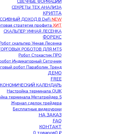
СВЕЧНЫЕ ФОРМАЦИИ
СЕКРЕТЫ ТЕХ АНАЛИЗА
КРИПТА
ССИВНЫЙ ДОХОД В DeFi
NEW
Готовая стратегия профита
ХИТ
СКАЛЬПЕР УМНАЯ ЛЕСЕНКА
ФОРЕКС
Робот скальпер Умная Лесенка
ТОРГОВЫХ РОБОТОВ ДЛЯ МТ5
Робот Стохастик ПРО
робот Индикаторный Сеточник
говый робот Параболик Тренд
ДЕМО
FREE
ЭКОНОМИЧЕСКИЙ КАЛЕНДАРЬ
Настройка терминала QUIK
йка терминала Метатрейдер 5
Журнал сделок трейдера
Бесплатные видеоуроки
НА ЗАКАЗ
FAQ
КОНТАКТ
0 товаров
0 ₽