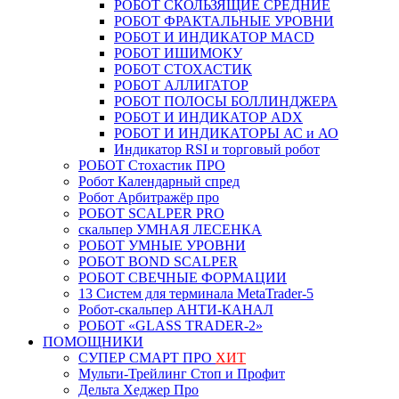
РОБОТ СКОЛЬЗЯЩИЕ СРЕДНИЕ
РОБОТ ФРАКТАЛЬНЫЕ УРОВНИ
РОБОТ И ИНДИКАТОР MACD
РОБОТ ИШИМОКУ
РОБОТ СТОХАСТИК
РОБОТ АЛЛИГАТОР
РОБОТ ПОЛОСЫ БОЛЛИНДЖЕРА
РОБОТ И ИНДИКАТОР ADX
РОБОТ И ИНДИКАТОРЫ АС и АО
Индикатор RSI и торговый робот
РОБОТ Стохастик ПРО
Робот Календарный спред
Робот Арбитражёр про
РОБОТ SCALPER PRO
скальпер УМНАЯ ЛЕСЕНКА
РОБОТ УМНЫЕ УРОВНИ
РОБОТ BOND SCALPER
РОБОТ СВЕЧНЫЕ ФОРМАЦИИ
13 Систем для терминала MetaTrader-5
Робот-скальпер АНТИ-КАНАЛ
РОБОТ «GLASS TRADER-2»
ПОМОЩНИКИ
СУПЕР СМАРТ ПРО
ХИТ
Мульти-Трейлинг Стоп и Профит
Дельта Хеджер Про