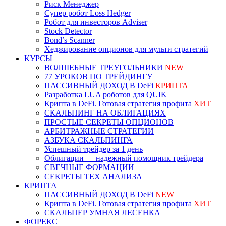
Риск Менеджер
Супер робот Loss Hedger
Робот для инвесторов Adviser
Stock Detector
Bond’s Scanner
Хеджирование опционов для мульти стратегий
КУРСЫ
ВОЛШЕБНЫЕ ТРЕУГОЛЬНИКИ
NEW
77 УРОКОВ ПО ТРЕЙДИНГУ
ПАССИВНЫЙ ДОХОД В DeFi
КРИПТА
Разработка LUA роботов для QUIK
Крипта в DeFi. Готовая стратегия профита
ХИТ
СКАЛЬПИНГ НА ОБЛИГАЦИЯХ
ПРОСТЫЕ СЕКРЕТЫ ОПЦИОНОВ
АРБИТРАЖНЫЕ СТРАТЕГИИ
АЗБУКА СКАЛЬПИНГА
Успешный трейдер за 1 день
Облигации — надежный помощник трейдера
СВЕЧНЫЕ ФОРМАЦИИ
СЕКРЕТЫ ТЕХ АНАЛИЗА
КРИПТА
ПАССИВНЫЙ ДОХОД В DeFi
NEW
Крипта в DeFi. Готовая стратегия профита
ХИТ
СКАЛЬПЕР УМНАЯ ЛЕСЕНКА
ФОРЕКС