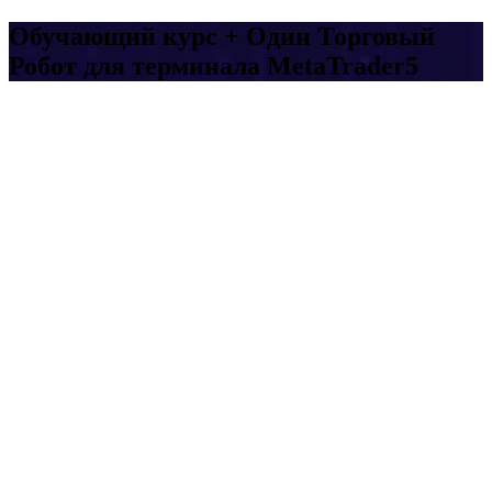
Обучающий курс + Один Торговый
Робот для терминала MetaTrader5