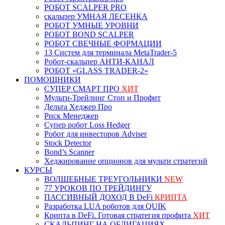
РОБОТ SCALPER PRO
скальпер УМНАЯ ЛЕСЕНКА
РОБОТ УМНЫЕ УРОВНИ
РОБОТ BOND SCALPER
РОБОТ СВЕЧНЫЕ ФОРМАЦИИ
13 Систем для терминала MetaTrader-5
Робот-скальпер АНТИ-КАНАЛ
РОБОТ «GLASS TRADER-2»
ПОМОЩНИКИ
СУПЕР СМАРТ ПРО
ХИТ
Мульти-Трейлинг Стоп и Профит
Дельта Хеджер Про
Риск Менеджер
Супер робот Loss Hedger
Робот для инвесторов Adviser
Stock Detector
Bond’s Scanner
Хеджирование опционов для мульти стратегий
КУРСЫ
ВОЛШЕБНЫЕ ТРЕУГОЛЬНИКИ
NEW
77 УРОКОВ ПО ТРЕЙДИНГУ
ПАССИВНЫЙ ДОХОД В DeFi
КРИПТА
Разработка LUA роботов для QUIK
Крипта в DeFi. Готовая стратегия профита
ХИТ
СКАЛЬПИНГ НА ОБЛИГАЦИЯХ